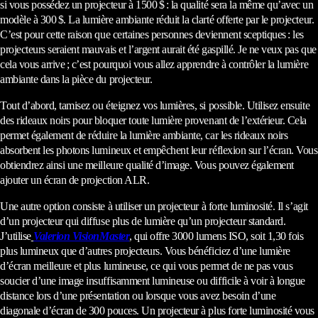
si vous possédez un projecteur à 1500 $ : la qualité sera la même qu’avec un
modèle à 300 $. La lumière ambiante réduit la clarté offerte par le projecteur.
C’est pour cette raison que certaines personnes deviennent sceptiques : les
projecteurs seraient mauvais et l’argent aurait été gaspillé. Je ne veux pas que
cela vous arrive ; c’est pourquoi vous allez apprendre à contrôler la lumière
ambiante dans la pièce du projecteur.
Tout d’abord, tamisez ou éteignez vos lumières, si possible. Utilisez ensuite
des rideaux noirs pour bloquer toute lumière provenant de l’extérieur. Cela
permet également de réduire la lumière ambiante, car les rideaux noirs
absorbent les photons lumineux et empêchent leur réflexion sur l’écran. Vous
obtiendrez ainsi une meilleure qualité d’image. Vous pouvez également
ajouter un écran de projection ALR.
Une autre option consiste à utiliser un projecteur à forte luminosité. Il s’agit
d’un projecteur qui diffuse plus de lumière qu’un projecteur standard.
J’utilise
Valerion VisionMaster
, qui offre 3000 lumens ISO, soit 1,30 fois
plus lumineux que d’autres projecteurs. Vous bénéficiez d’une lumière
d’écran meilleure et plus lumineuse, ce qui vous permet de ne pas vous
soucier d’une image insuffisamment lumineuse ou difficile à voir à longue
distance lors d’une présentation ou lorsque vous avez besoin d’une
diagonale d’écran de 300 pouces. Un projecteur à plus forte luminosité vous