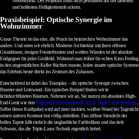
Nebeneffekt: Der Projektor muss nicht permanent auf der lautesten
und heißesten Helligkeitsstufe ackern.
Praxisbeispiel: Optische Synergie im
Wohnzimmer
Graue Theorie ist das eine, die Praxis im heimischen Wohnzimmer das
andere. Und seien wir ehrlich: Moderne Architektur mit ihren offenen
Grundrissen, riesigen Fensterfronten und weißen Wänden ist der absolute
Endgegner für jedes Großbild. Während man früher für echtes Kino-Feeling
in den ungemütlichen Keller flüchten musste, holen smarte optische Systeme
das Erlebnis heute direkt ins Zentrum des Zuhauses.
Entscheidend ist dabei das Teamplay – die optische Synergie zwischen
Beamer und Leinwand. Ein typisches Beispiel finden wir in
lichtdurchfluteten Räumen. Nehmen wir an, Sie nutzen ein absolutes High-
End-Gerät wie den
Valerion VisionMaster 4K RGB Triple Laser Projector
.
Selbst dieses Kraftpaket wird auf einer nackten, weißen Wand bei Tageslicht
seinen nativen Kontrast fast völlig einbüßen. Das diffuse Streulicht der
hellen Tapete killt einfach die unglaubliche Farbbrillanz und das tiefe
Schwarz, das die Triple-Laser-Technik eigentlich liefert.