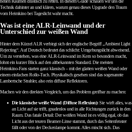
hellen Räumen drastisch zu retten. In diesem Guide schauen wir uns die
Technik dahinter an und klären, warum genau dieses Upgrade den Traum
vom Heimkino bei Tageslicht wahr macht.
Was ist eine ALR-Leinwand und der
Unterschied zur weißen Wand
Hinter dem Kürzel ALR verbirgt sich der englische Begriff „Ambient Light
Rejecting“. Auf Deutsch bedeutet das schlicht: Umgebungslicht abweisend.
Um zu verstehen, was eine ALR-Leinwand im Kern so besonders macht,
lohnt ein kurzer Blick auf den altbekannten Standard. Die meisten
Heimkino-Fans starten ganz klassisch – mit der glatten weißen Wand oder
einem einfachen Rollo-Tuch. Physikalisch gesehen sind das sogenannte
Lambertsche Strahler, also rein diffuse Reflektoren.
Machen wir den direkten Vergleich, um das Problem greifbar zu machen:
Die klassische weiße Wand (Diffuse Reflexion):
Sie wirft alles, was
an Licht auf sie trifft, gnadenlos und in alle Richtungen zurück in den
Raum. Das fatale Detail: Der weißen Wand ist es völlig egal, ob das
Licht aus der teuren Beamer-Linse stammt, durch das Seitenfenster
fällt oder von der Deckenlampe kommt. Alles mischt sich. Das