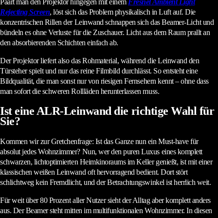
Paart man den Projektor hingegen mit einem
Fresnel Ambient Light
Rejecting Screen
, löst sich das Problem physikalisch in Luft auf. Die
konzentrischen Rillen der Leinwand schnappen sich das Beamer-Licht und
bündeln es ohne Verluste für die Zuschauer. Licht aus dem Raum prallt an
den absorbierenden Schichten einfach ab.
Der Projektor liefert also das Rohmaterial, während die Leinwand den
Türsteher spielt und nur das reine Filmbild durchlässt. So entsteht eine
Bildqualität, die man sonst nur von riesigen Fernsehern kennt – ohne dass
man sofort die schweren Rollläden herunterlassen muss.
Ist eine ALR-Leinwand die richtige Wahl für
Sie?
Kommen wir zur Gretchenfrage: Ist das Ganze nun ein Must-have für
absolut jedes Wohnzimmer? Nun, wer den puren Luxus eines komplett
schwarzen, lichtoptimierten Heimkinoraums im Keller genießt, ist mit einer
klassischen weißen Leinwand oft hervorragend bedient. Dort stört
schlichtweg kein Fremdlicht, und der Betrachtungswinkel ist herrlich weit.
Für weit über 80 Prozent aller Nutzer sieht der Alltag aber komplett anders
aus. Der Beamer steht mitten im multifunktionalen Wohnzimmer. In diesen