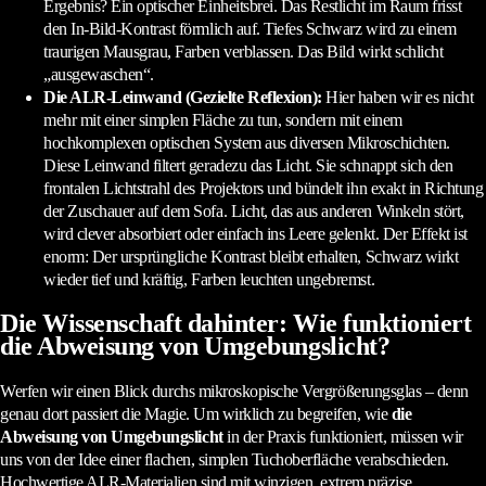
Ergebnis? Ein optischer Einheitsbrei. Das Restlicht im Raum frisst
den In-Bild-Kontrast förmlich auf. Tiefes Schwarz wird zu einem
traurigen Mausgrau, Farben verblassen. Das Bild wirkt schlicht
„ausgewaschen“.
Die ALR-Leinwand (Gezielte Reflexion):
Hier haben wir es nicht
mehr mit einer simplen Fläche zu tun, sondern mit einem
hochkomplexen optischen System aus diversen Mikroschichten.
Diese Leinwand filtert geradezu das Licht. Sie schnappt sich den
frontalen Lichtstrahl des Projektors und bündelt ihn exakt in Richtung
der Zuschauer auf dem Sofa. Licht, das aus anderen Winkeln stört,
wird clever absorbiert oder einfach ins Leere gelenkt. Der Effekt ist
enorm: Der ursprüngliche Kontrast bleibt erhalten, Schwarz wirkt
wieder tief und kräftig, Farben leuchten ungebremst.
Die Wissenschaft dahinter: Wie funktioniert
die Abweisung von Umgebungslicht?
Werfen wir einen Blick durchs mikroskopische Vergrößerungsglas – denn
genau dort passiert die Magie. Um wirklich zu begreifen, wie
die
Abweisung von Umgebungslicht
in der Praxis funktioniert, müssen wir
uns von der Idee einer flachen, simplen Tuchoberfläche verabschieden.
Hochwertige ALR-Materialien sind mit winzigen, extrem präzise