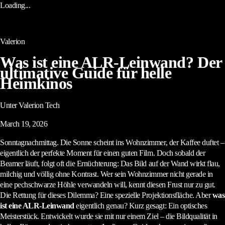
Loading...
Valerion
Was ist eine ALR-Leinwand? Der
ultimative Guide für helle
Heimkinos
Unter Valerion Tech
March 19, 2026
Sonntagnachmittag. Die Sonne scheint ins Wohnzimmer, der Kaffee duftet –
eigentlich der perfekte Moment für einen guten Film. Doch sobald der
Beamer läuft, folgt oft die Ernüchterung: Das Bild auf der Wand wirkt flau,
milchig und völlig ohne Kontrast. Wer sein Wohnzimmer nicht gerade in
eine pechschwarze Höhle verwandeln will, kennt diesen Frust nur zu gut.
Die Rettung für dieses Dilemma? Eine spezielle Projektionsfläche. Aber
was
ist eine ALR-Leinwand
eigentlich genau? Kurz gesagt: Ein optisches
Meisterstück. Entwickelt wurde sie mit nur einem Ziel – die Bildqualität in