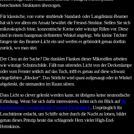
berechneten Strukturen überzogen.
Für klassische, von vorne strahlende Standard- oder Langdistanz-Beamer
hat sich vor allem ein Ansatz bewährt: die Fresnel-Struktur. Stellen Sie sich
mikroskopisch feine, konzentrische Kreise oder winzige Rillen vor. Diese
sind in einem haargenau definierten Winkel angelegt. Wie kleine Trichter
fangen sie das Beamer-Licht ein und werfen es gebündelt genau dorthin
zurück, wo man sitzt.
Der Clou an der Sache? Die dunklen Flanken dieser Mikrorillen arbeiten
wie winzige Schutzschilde. Fällt nun störendes Licht von der Deckenlampe
oder vom Fenster seitlich auf das Tuch, trifft es genau auf diese schwarz
eingefärbten „Blocker“. Das Störlicht wird quasi aufgesaugt oder in Winkel
abgelenkt, die niemanden im Raum stören.
Dass Licht so clever gelenkt werden kann, ist übrigens keine neumodische
Erfindung. Wenn Sie sich dafür interessieren, lohnt sich ein Blick auf
die
faszinierende Geschichte der Fresnel-Technologie
. Ursprünglich für
Leuchttürme erdacht, um Schiffe sicher durch die Nacht zu lotsen, bildet
genau dieses Prinzip heute das schlagende Herz vieler High-End-
Heimkinos.