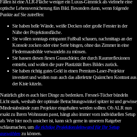
Fällen ist eine ALR-Fläche weniger ein Luxus-Gimmick als vielmehr eine
optische Lebensversicherung fürs Bild. Besonders dann, wenn folgende
Punkte auf Sie zutreffen:
Sie haben helle Wände, weiße Decken oder große Fenster in der
Nähe der Projektionsfläche.
Sie wollen sonntags entspannt Fußball schauen, nachmittags an der
Konsole zocken oder eine Serie bingen, ohne das Zimmer in eine
Fledermaushöhle verwandeln zu müssen.
Sie hassen diesen fiesen Grauschleier, der durch Raumreflexionen
entsteht, und wollen die pure Plastizität Ihres Bildes zurück.
Sie haben richtig gutes Geld in einen Premium-Laser-Projektor
investiert und wollen nun auch das allerletzte Quäntchen Kontrast aus
der Kiste kitzeln.
Natürlich gibt es auch hier Dinge zu bedenken. Fresnel-Tücher bündeln
Licht stark, weshalb der optimale Betrachtungswinkel spitzer ist und gewisse
Mindestabstände zum Projektor eingehalten werden sollten. Ob ALR nun
exakt zu Ihrem Wohnraum passt, hängt also immer vom individuellen Setup
ab. Wer hier noch unsicher ist, kann sich gerne in unserem Ratgeber
schlaumachen, um
die richtige Projektionsleinwand für Ihr Setup
auswählen
zu können.