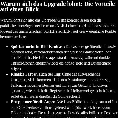
Warum sich das Upgrade lohnt: Die Vorteile
auf einen Blick
Warum lohnt sich also das Upgrade? Ganz konkret lassen sich die
praktischen Vorzüge einer Premium-ALR-Leinwand (die oftmals bis zu 90
Prozent des unerwünschten Störlichts schluckt) auf drei wesentliche Punkte
herunterbrechen:
Spürbar mehr In-Bild-Kontrast:
Da das nervige Streulicht massiv
blockiert wird, verschwindet auch der typische Grauschleier über
dem Filmbild. Helle Passagen strahlen knackig, während dunkle
Thriller-Szenen endlich wieder die nötige Tiefe und Detailschärfe
zeigen.
Knallige Farben auch bei Tag:
Ohne das auswaschende
Umgebungslicht kommen die feinen Abstufungen und der riesige
Farbraum moderner Beamer erst richtig zur Geltung. Und zwar
genau so, wie es sich die Regisseure in Hollywood gedacht haben –
selbst dann, wenn draußen die Sonne scheint.
Entspannter für die Augen:
Weil das Bildlicht punktgenau und fast
ohne Streuverluste zu Ihnen gelenkt wird (Stichwort: hoher Gain-
Faktor im idealen Betrachtungswinkel), wirkt alles brillanter. Positiver