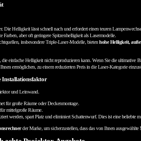
ät
 Die Helligkeit lässt schnell nach und erfordert einen teuren Lampenwechse
 Farben, aber oft geringere Spitzenhelligkeit als Lasermodelle.
htquellen, insbesondere Triple-Laser-Modelle, bieten
hohe Helligkeit, au
ie einfache Helligkeit nicht reproduzieren kann. Wenn Sie die ultimative Bildq
 Ihnen ermöglichen, zu einem reduzierten Preis in die Laser-Kategorie einzus
 Installationsfaktor
jektor und Leinwand.
gnet für große Räume oder Deckenmontage.
 für mittelgroße Räume.
ert werden, spart Platz und eliminiert Schattenwurf. Dies ist eine beliebt
onsrechner
der Marke, um sicherzustellen, dass das von Ihnen ausgewählte
ch echte Projektor-Angebote