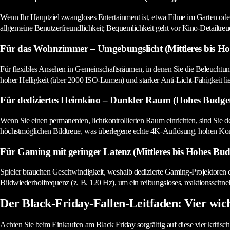
Wenn Ihr Hauptziel zwangloses Entertainment ist, etwa Filme im Garten oder 
allgemeine Benutzerfreundlichkeit; Bequemlichkeit geht vor Kino-Detailtreu
Für das Wohnzimmer – Umgebungslicht (Mittleres bis Ho
Für flexibles Ansehen in Gemeinschaftsräumen, in denen Sie die Beleuchtun
hoher Helligkeit (über 2000 ISO-Lumen) und starker Anti-Licht-Fähigkeit 
Für dediziertes Heimkino – Dunkler Raum (Hohes Budge
Wenn Sie einen permanenten, lichtkontrollierten Raum einrichten, sind Sie
höchstmöglichen Bildtreue, was überlegene echte 4K-Auflösung, hohen Kont
Für Gaming mit geringer Latenz (Mittleres bis Hohes Bud
Spieler brauchen Geschwindigkeit, weshalb dedizierte Gaming-Projektoren di
Bildwiederholfrequenz (z. B. 120 Hz), um ein reibungsloses, reaktionsschn
Der Black-Friday-Fallen-Leitfaden: Vier wic
Achten Sie beim Einkaufen am Black Friday sorgfältig auf diese vier kritisch