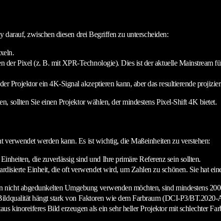
y darauf, zwischen diesen drei Begriffen zu unterscheiden:
xeln.
 der Pixel (z. B. mit XPR-Technologie). Dies ist der aktuelle Mainstream für 
 der Projektor ein 4K-Signal akzeptieren kann, aber das resultierende projizi
 sollten Sie einen Projektor wählen, der mindestens Pixel-Shift 4K bietet.
t verwendet werden kann. Es ist wichtig, die Maßeinheiten zu verstehen:
 Einheiten, die zuverlässig sind und Ihre primäre Referenz sein sollten.
ndardisierte Einheit, die oft verwendet wird, um Zahlen zu schönen. Sie hat ei
n nicht abgedunkelten Umgebung verwenden möchten, sind mindestens 2000 
Bildqualität hängt stark von Faktoren wie dem Farbraum (DCI-P3/BT.2020-A
 kinoreiferes Bild erzeugen als ein sehr heller Projektor mit schlechter Farb