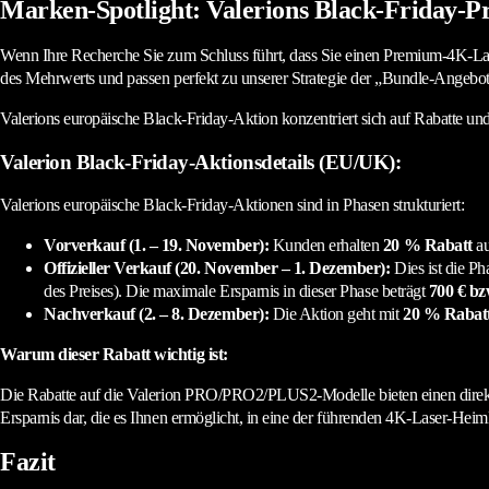
Marken-Spotlight: Valerions Black-Friday-P
Wenn Ihre Recherche Sie zum Schluss führt, dass Sie einen Premium-4K-Las
des Mehrwerts und passen perfekt zu unserer Strategie der „Bundle-Angebot
Valerions europäische Black-Friday-Aktion konzentriert sich auf Rabatte un
Valerion Black-Friday-Aktionsdetails (EU/UK):
Valerions europäische Black-Friday-Aktionen sind in Phasen strukturiert:
Vorverkauf (1. – 19. November):
Kunden erhalten
20 % Rabatt
au
Offizieller Verkauf (20. November – 1. Dezember):
Dies ist die Ph
des Preises). Die maximale Ersparnis in dieser Phase beträgt
700 € bz
Nachverkauf (2. – 8. Dezember):
Die Aktion geht mit
20 % Rabat
Warum dieser Rabatt wichtig ist:
Die Rabatte auf die Valerion PRO/PRO2/PLUS2-Modelle bieten einen direkt
Ersparnis dar, die es Ihnen ermöglicht, in eine der führenden 4K-Laser-Hei
Fazit