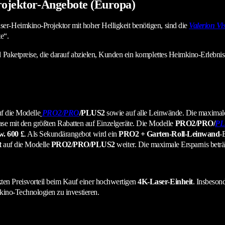
rojektor-Angebote (Europa)
er-Heimkino-Projektor mit hoher Helligkeit benötigen, sind die
Valerion Vi
e“.
d Paketpreise, die darauf abzielen, Kunden ein komplettes Heimkino-Erlebnis
f die Modelle
PRO2/PRO
/PLUS2
sowie auf alle Leinwände. Die maximale 
ase mit den größten Rabatten auf Einzelgeräte. Die Modelle
PRO2/PRO/
PL
w. 600 £
. Als Sekundärangebot wird ein
PRO2 + Garten-Roll-Leinwand
-
t
auf die Modelle
PRO2/PRO/PLUS2
weiter. Die maximale Ersparnis beträg
en Preisvorteil beim Kauf einer hochwertigen
4K-Laser-Einheit
. Insbeson
mkino-Technologien zu investieren.