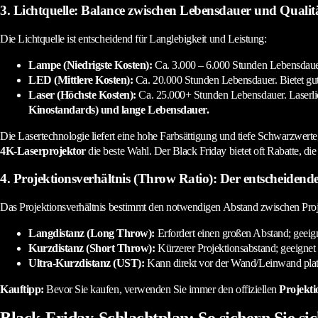
3. Lichtquelle: Balance zwischen Lebensdauer und Qualit
Die Lichtquelle ist entscheidend für Langlebigkeit und Leistung:
Lampe (Niedrigste Kosten):
Ca. 3.000 – 6.000 Stunden Lebensdauer.
LED (Mittlere Kosten):
Ca. 20.000 Stunden Lebensdauer. Bietet gute
Laser (Höchste Kosten):
Ca. 25.000+ Stunden Lebensdauer. Laserlic
Kinostandards) und lange Lebensdauer.
Die Lasertechnologie liefert eine hohe Farbsättigung und tiefe Schwarzwerte, d
4K-Laserprojektor
die beste Wahl. Der Black Friday bietet oft Rabatte, die
4. Projektionsverhältnis (Throw Ratio): Der entscheidende
Das Projektionsverhältnis bestimmt den notwendigen Abstand zwischen Pro
Langdistanz (Long Throw):
Erfordert einen großen Abstand; geei
Kurzdistanz (Short Throw):
Kürzerer Projektionsabstand; geeignet
Ultra-Kurzdistanz (UST):
Kann direkt vor der Wand/Leinwand platzi
Kauftipp:
Bevor Sie kaufen, verwenden Sie immer den offiziellen
Projekti
Black-Friday-Schlachtplan: So sichern Sie si